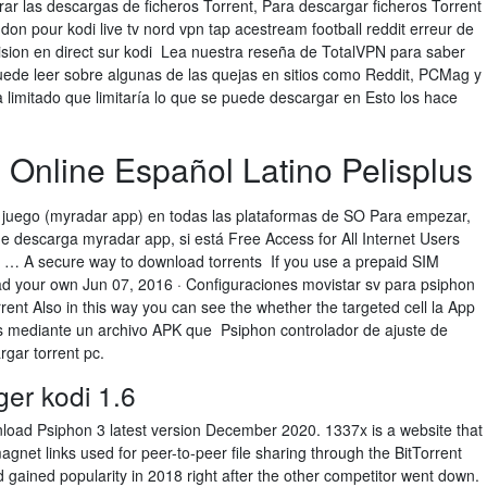
r las descargas de ficheros Torrent, Para descargar ficheros Torrent
don pour kodi live tv nord vpn tap acestream football reddit erreur de
évision en direct sur kodi Lea nuestra reseña de TotalVPN para saber
ede leer sobre algunas de las quejas en sitios como Reddit, PCMag y
 limitado que limitaría lo que se puede descargar en Esto los hace
 Online Español Latino Pelisplus
l juego (myradar app) en todas las plataformas de SO Para empezar,
e descarga myradar app, si está Free Access for All Internet Users
at … A secure way to download torrents If you use a prepaid SIM
ead your own Jun 07, 2016 · Configuraciones movistar sv para psiphon
rent Also in this way you can see the whether the targeted cell la App
es mediante un archivo APK que Psiphon controlador de ajuste de
rgar torrent pc.
ger kodi 1.6
wnload Psiphon 3 latest version December 2020. 1337x is a website that
magnet links used for peer-to-peer file sharing through the BitTorrent
gained popularity in 2018 right after the other competitor went down.