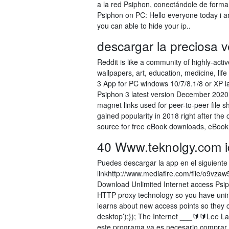
a la red Psiphon, conectándole de forma
Psiphon on PC: Hello everyone today i a
you can able to hide your ip..
descargar la preciosa 
Reddit is like a community of highly-acti
wallpapers, art, education, medicine, life
3 App for PC windows 10/7/8.1/8 or XP la
Psiphon 3 latest version December 2020. 1
magnet links used for peer-to-peer file 
gained popularity in 2018 right after the
source for free eBook downloads, eBook
40 Www.teknolgy.com i
Puedes descargar la app en el siguiente 
linkhttp://www.mediafire.com/file/o9vza
Download Unlimited Internet access Psip
HTTP proxy technology so you have unint
learns about new access points so they c
desktop’);}); The Internet ___🔰🔰Lee 
este programa ya es necesario comprar