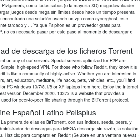
igamers, como todos sabes (o la mayoría XD) megadownloader
rgar juegos desde mega sin límites desde hace un tiempo presenta
s encontrado una solución usando un vpn como cyberghost, este
ante tardado y … Ya que Psiphon es un proveedor gratis para
IP, no es necesario pasar por este paso al momento de descargar e
idad de descarga de los ficheros Torrent
ent on any of our servers. Special servers optimized for P2P are
 Simple, high-speed VPN. For those who follow Reddit, they know it is
dit is like a community of highly-active Whether you are interested in
, art, education, medicine, life hacks, pets, vehicles, etc., you’ll find
or PC windows 10/7/8.1/8 or XP laptops from here. Enjoy the Internet
test version December 2020. 1337x is a website that provides a
s used for peer-to-peer file sharing through the BitTorrent protocol.
ine Español Latino Pelisplus
La primera de ellas es BitTorrent, con sus índices, seeds, peers, y
ministrador de descargas para MEGA descarga sin razón, la solución
n 3. Haz clic para compartir en Reddit (Se abre en una ventana nueva) ·