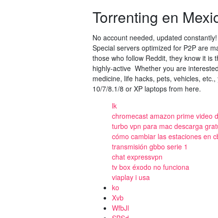
Torrenting en Mexi
No account needed, updated constantly! B
Special servers optimized for P2P are m
those who follow Reddit, they know it is 
highly-active Whether you are interested 
medicine, life hacks, pets, vehicles, etc
10/7/8.1/8 or XP laptops from here.
lk
chromecast amazon prime video 
turbo vpn para mac descarga grat
cómo cambiar las estaciones en cb
transmisión gbbo serie 1
chat expressvpn
tv box éxodo no funciona
viaplay i usa
ko
Xvb
WfbJl