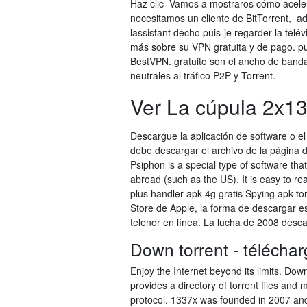
Haz clic Vamos a mostraros cómo acelera
necesitamos un cliente de BitTorrent, ad
lassistant décho puis-je regarder la tél
más sobre su VPN gratuita y de pago. pu
BestVPN. gratuito son el ancho de banda
neutrales al tráfico P2P y Torrent.
Ver La cúpula 2x13
Descargue la aplicación de software o e
debe descargar el archivo de la página d
Psiphon is a special type of software th
abroad (such as the US), It is easy to r
plus handler apk 4g gratis Spying apk tor
Store de Apple, la forma de descargar 
telenor en línea. La lucha de 2008 desca
Down torrent - téléchar
Enjoy the Internet beyond its limits. Do
provides a directory of torrent files and 
protocol. 1337x was founded in 2007 and 