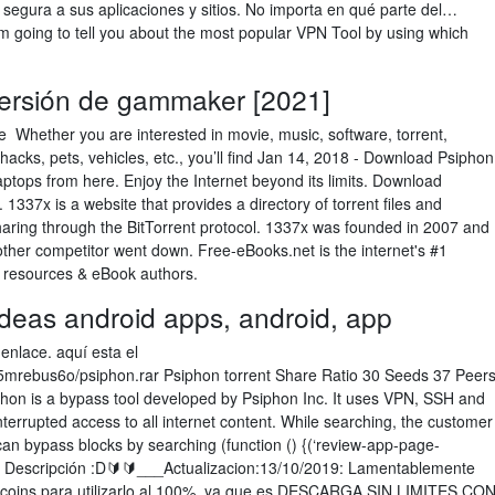
 segura a sus aplicaciones y sitios. No importa en qué parte del…
m going to tell you about the most popular VPN Tool by using which
versión de gammaker [2021]
ve Whether you are interested in movie, music, software, torrent,
 hacks, pets, vehicles, etc., you’ll find Jan 14, 2018 - Download Psiphon
ptops from here. Enjoy the Internet beyond its limits. Download
337x is a website that provides a directory of torrent files and
sharing through the BitTorrent protocol. 1337x was founded in 2007 and
 other competitor went down. Free-eBooks.net is the internet's #1
 resources & eBook authors.
deas android apps, android, app
enlace. aquí esta el
w5mrebus6o/psiphon.rar Psiphon torrent Share Ratio 30 Seeds 37 Peer
hon is a bypass tool developed by Psiphon Inc. It uses VPN, SSH and
errupted access to all internet content. While searching, the customer
an bypass blocks by searching (function () {(‘review-app-page-
La Descripción :D🔰🔰___Actualizacion:13/10/2019: Lamentablemente
 coins para utilizarlo al 100%, ya que es DESCARGA SIN LIMITES CO