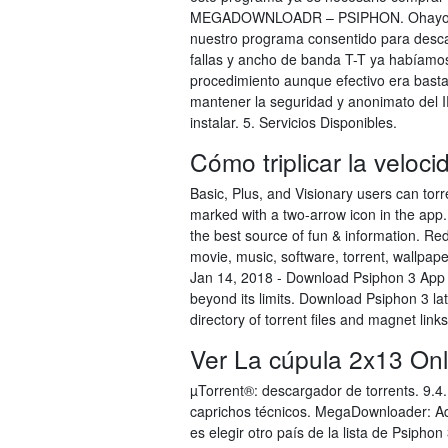
MEGADOWNLOADR – PSIPHON. Ohayo Piv
nuestro programa consentido para desca
fallas y ancho de banda T-T ya habíamo
procedimiento aunque efectivo era bast
mantener la seguridad y anonimato del 
instalar. 5. Servicios Disponibles.
Cómo triplicar la veloc
Basic, Plus, and Visionary users can torr
marked with a two-arrow icon in the app.
the best source of fun & information. Red
movie, music, software, torrent, wallpapers
Jan 14, 2018 - Download Psiphon 3 App f
beyond its limits. Download Psiphon 3 la
directory of torrent files and magnet link
Ver La cúpula 2x13 Onl
µTorrent®: descargador de torrents. 9.4. 
caprichos técnicos. MegaDownloader: Ad
es elegir otro país de la lista de Psipho