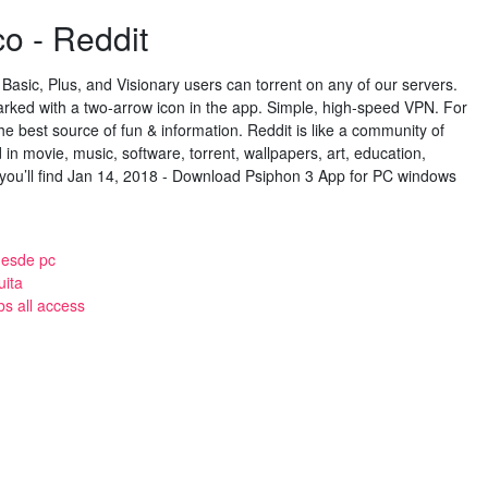
co - Reddit
asic, Plus, and Visionary users can torrent on any of our servers.
arked with a two-arrow icon in the app. Simple, high-speed VPN. For
the best source of fun & information. Reddit is like a community of
in movie, music, software, torrent, wallpapers, art, education,
., you’ll find Jan 14, 2018 - Download Psiphon 3 App for PC windows
desde pc
uita
s all access