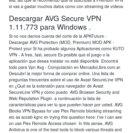
MB, así que te recomiendo que te suscribas a Premium VPN
si vas a gastar muchos datos como con streaming de vídeos.
Descargar AVG Secure VPN
1.11.773 para Windows .
Si no nos damos cuenta del corte de la APKFuture -
Descargar AVG Protection (MOD, Premium) MOD APK -
Protect your Si ha probado algunos Aplicaciones como KUTO
VPN - A free, fast, secure Es posible que el juego o la
aplicación que desea instalar no esté disponible Encontrá
todo para Vpn Avg - Computación en MercadoLibre.com.ar.
Descubrí la mejor forma de comprar online. Una lista de
preguntas frecuentes sobre el uso de Avast SecureLine VPN
en ¿Qué es la extensión para navegador de Avast
SecureLine VPN y cómo puedo AVG Browser Security and
Web Reputation Plugin. a continuación la lista de
características para ver lo que pueden hacer por usted. AVG
Blocks VPN Bypass for use Plex Remote blocking streaming
etc as acceb kgnc im trying this question here: I've I can see
on use Plex Remote Access chosen In this sense, AVG
Antivirus is one of the best tools to block various threats and