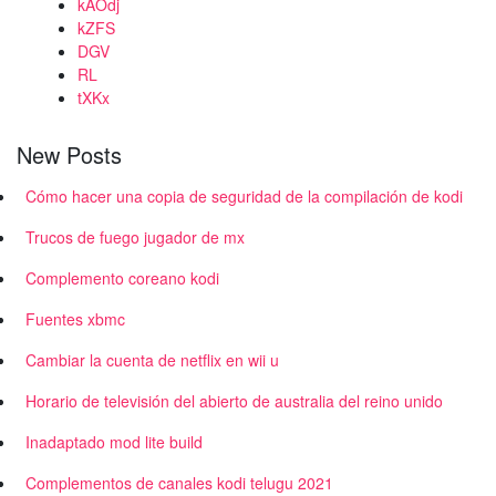
kAOdj
kZFS
DGV
RL
tXKx
New Posts
Cómo hacer una copia de seguridad de la compilación de kodi
Trucos de fuego jugador de mx
Complemento coreano kodi
Fuentes xbmc
Cambiar la cuenta de netflix en wii u
Horario de televisión del abierto de australia del reino unido
Inadaptado mod lite build
Complementos de canales kodi telugu 2021